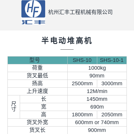
杭州汇丰工程机械有限公司
半电动堆高机
型号
SHS-10
SHS-10-1
荷重
1000kg
货叉最低
90mm
扬高
2500mm
3000mm
上升速度
12M/min
长
1450mm
尺
宽
690m
寸
高
1800mm
2050mm
货叉外宽
600mm or 740mm
货叉长
900mm